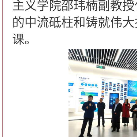
主义学院邵玮楠副教授
的中流砥柱和铸就伟大
课。