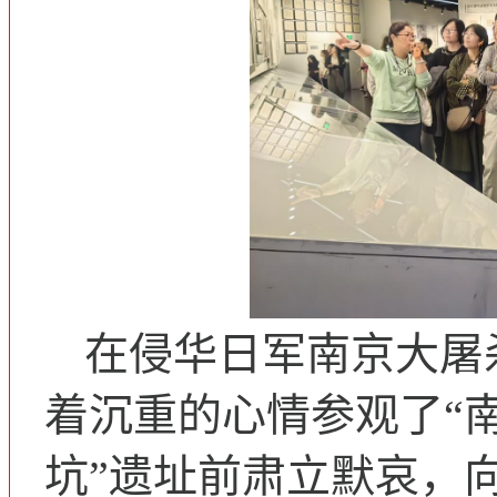
在侵华日军南京大屠
着沉重的心情参观了“
坑”遗址前肃立默哀，